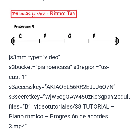
[s3mm type=”video”
s3bucket=”pianoencasa” s3region=”us-
east-1″
s3accesskey=”AKIAQEL56RR2EJJJ6O7N”
s3secretkey=”Wjw5egGAW450zKd3gpaY2pqul
files=”B1_videotutoriales/38.TUTORIAL –
Piano rítmico – Progresión de acordes
3.mp4″