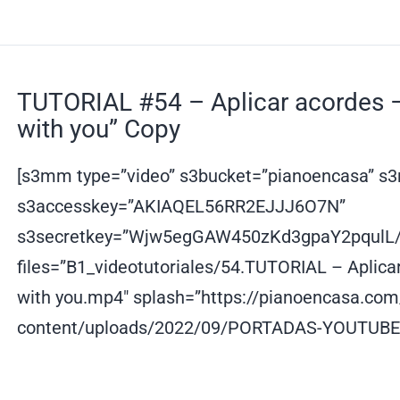
TUTORIAL #54 – Aplicar acordes – “
with you” Copy
[s3mm type=”video” s3bucket=”pianoencasa” s3r
s3accesskey=”AKIAQEL56RR2EJJJ6O7N”
s3secretkey=”Wjw5egGAW450zKd3gpaY2pqulL
files=”B1_videotutoriales/54.TUTORIAL – Aplicar 
with you.mp4″ splash=”https://pianoencasa.co
content/uploads/2022/09/PORTADAS-YOUTUBE-2