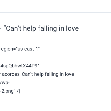
Can’t help falling in love
egion=”us-east-1″
/4spQbhwtX44P9″
acordes_Can’t help falling in love
m/wp-
.png” /]