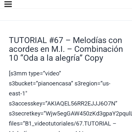
TUTORIAL #67 – Melodías con
acordes en M.I. – Combinación
10 “Oda a la alegría” Copy
[s3mm type=”video”
s3bucket=”pianoencasa” s3region=”us-
east-1″
s3accesskey=”AKIAQEL56RR2EJJJ6O7N”
s3secretkey=”Wjw5egGAW450zKd3gpaY2pqul
files=”B1_videotutoriales/67.TUTORIAL –