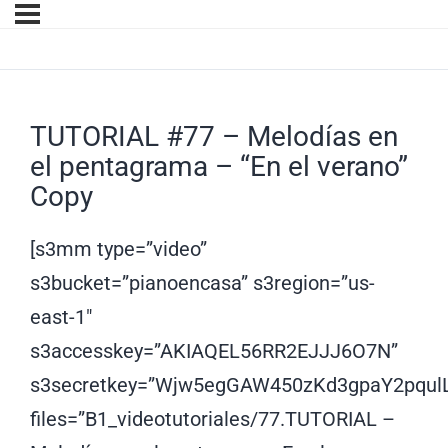
TUTORIAL #77 – Melodías en
el pentagrama – “En el verano”
Copy
[s3mm type=”video”
s3bucket=”pianoencasa” s3region=”us-
east-1″
s3accesskey=”AKIAQEL56RR2EJJJ6O7N”
s3secretkey=”Wjw5egGAW450zKd3gpaY2pqul
files=”B1_videotutoriales/77.TUTORIAL –