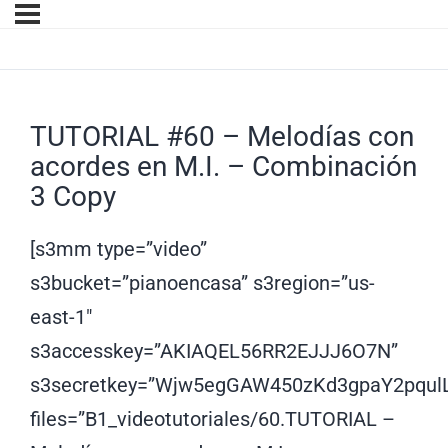
TUTORIAL #60 – Melodías con
acordes en M.I. – Combinación
3 Copy
[s3mm type=”video”
s3bucket=”pianoencasa” s3region=”us-
east-1″
s3accesskey=”AKIAQEL56RR2EJJJ6O7N”
s3secretkey=”Wjw5egGAW450zKd3gpaY2pqul
files=”B1_videotutoriales/60.TUTORIAL –