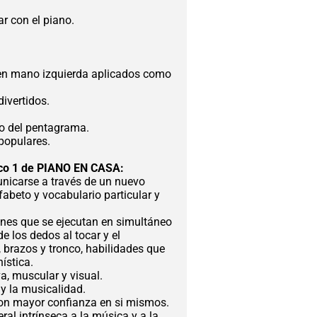
r con el piano.
en mano izquierda aplicados como
ivertidos.
to del pentagrama.
populares.
sico 1 de PIANO EN CASA:
nicarse a través de un nuevo
fabeto y vocabulario particular y
ones que se ejecutan en simultáneo
e los dedos al tocar y el
brazos y tronco, habilidades que
ística.
a, muscular y visual.
y la musicalidad.
on mayor confianza en si mismos.
ral intrínseca a la música y a la