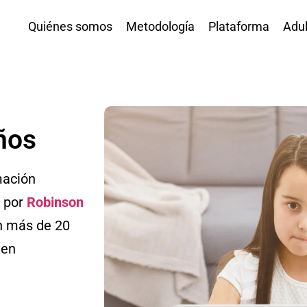
Quiénes somos
Metodología
Plataforma
Adul
ños
mación
a por
Robinson
on más de 20
 en