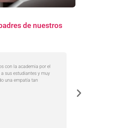
padres de nuestros
s con la academia por el
El piano le ha dado 
n a sus estudiantes y muy
Me encanta que ya 
do una empatía tan
en una pizzería en 
clásico, si no lo que
vida como alternativ
Nadiuska, mamá d
Lucas | 16 año