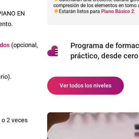
compresión de los elementos en torno a
Estarán listos para
Piano Básico 2
.
 PIANO EN
ento.
idos
(opcional,
Programa de formaci
práctico, desde cero
rio).
Ver todos los niveles
 o 2 veces