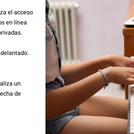
iza el acceso
os en línea
privadas.
adelantado.
aliza un
fecha de