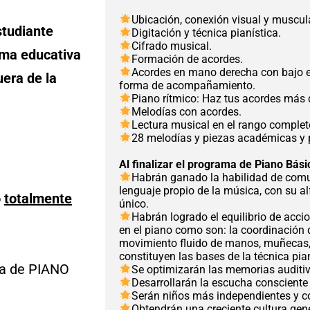
Ubicación, conexión visual y muscula
studiante
Digitación y técnica pianística.
Cifrado musical.
rma educativa
Formación de acordes.
Acordes en mano derecha con bajo 
uera de la
forma de acompañamiento.
Piano rítmico: Haz tus acordes más d
Melodías con acordes.
Lectura musical en el rango comple
28 melodías y piezas académicas y 
Al finalizar el programa de Piano Bá
Habrán ganado la habilidad de comu
lenguaje propio de la música, con su al
o
totalmente
único.
Habrán logrado el equilibrio de acci
en el piano como son: la coordinación d
movimiento fluido de manos, muñecas, 
constituyen las bases de la técnica pian
va de PIANO
Se optimizarán las memorias auditiv
Desarrollarán la escucha consciente 
Serán niños más independientes y c
Obtendrán una creciente cultura gene