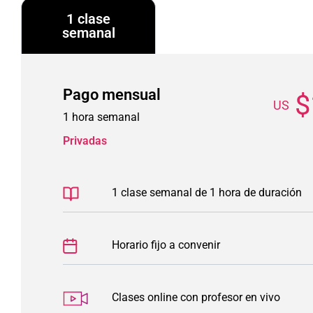
1 clase
semanal
Pago mensual
$
US
1 hora semanal
Privadas
n poco tiempo.
Isabel toma clases desde ha
ses era lo
EN CASA y estoy súper feliz c
1 clase semanal de 1 hora de duración
ases aburridas,
interesan realmente en el prog
a a seguir
de sus alumnos. Sin duda, pa
mejor academia de piano para
Horario fijo a convenir
Diose, mamá de
Clases online con profesor en vivo
Isabel | 10 años