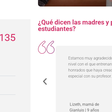
¿Qué dicen las madres y 
estudiantes?
135
ce 2 años con PIANO
Estamos muy agradecido
on sus clases. Se
nivel con el que entrena
reso y la interioridad
honrados que haya crea
ra nosotros es la
especial con su profesor.
 nuestras hijas.
Lizeth, mamá de
Gianluis | 9 años