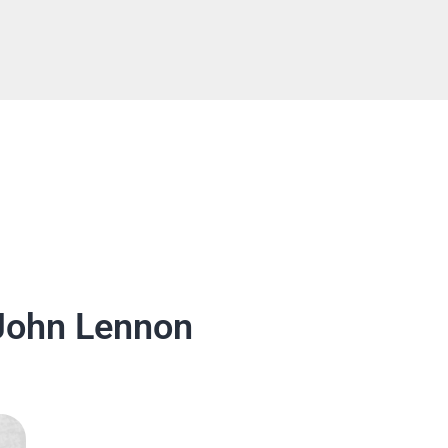
tos
Niños
Blog
Ayuda
Mi Cuenta
 John Lennon