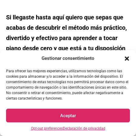
Si llegaste hasta aquí quiero que sepas que
acabas de descubrir el método más práctico,
divertido y efectivo para aprender a tocar
piano desde cero y que está a tu disposición
con un sólo pago con acceso de por vida y
Gestionar consentimiento
con una
oferta especial disponible sólo por 48
Para ofrecer las mejores experiencias, utilizamos tecnologías como las
cookies para almacenar y/o acceder a la información del dispositivo. El
horas al hacer clic en el siguiente botón ⤵
consentimiento de estas tecnologías nos permitirá procesar datos como el
comportamiento de navegación o las identificaciones únicas en este sitio.
No consentir o retirar el consentimiento, puede afectar negativamente a
Obtener oferta
ciertas características y funciones.
Aceptar
¡No la dejes pasar!
Opt-out preferences
Declaración de privacidad