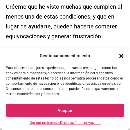
Créeme que he visto muchas que cumplen al
menos una de estas condiciones, y que en
lugar de ayudarte, pueden hacerte cometer
equivocaciones y generar frustración.
Las 21 partituras para piano fáciles que te
Gestionar consentimiento
comparto a continuación han sido revisadas y
Para ofrecer las mejores experiencias, utilizamos tecnologías como las
cookies para almacenar y/o acceder a la información del dispositivo. El
adaptadas para pianistas principiantes e
consentimiento de estas tecnologías nos permitirá procesar datos como el
comportamiento de navegación o las identificaciones únicas en este sitio.
intermedios,
y son las que usamos con
No consentir o retirar el consentimiento, puede afectar negativamente a
ciertas características y funciones.
nuestros estudiantes de los niveles iniciales
en PIANO EN CASA, para que puedan acceder
Aceptar
a la más grandiosa música del mundo con
Opt-out preferences
Declaración de privacidad
partituras acordes a su nivel.