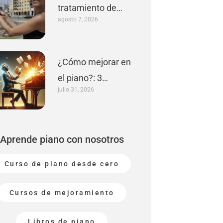
tratamiento de
agosto 7, 2026
lesiones en
pianistas
¿Cómo mejorar en
el piano?: 3
julio 31, 2026
consejos prácticos
Aprende piano con nosotros
Curso de piano desde cero
Cursos de mejoramiento
Libros de piano