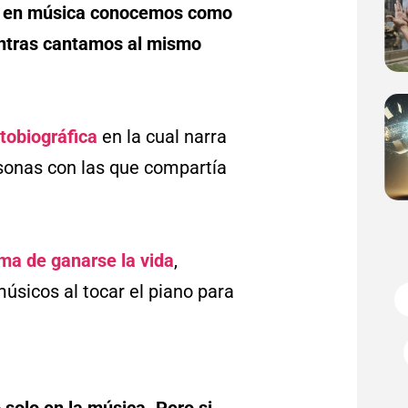
ue en música conocemos como
ntras cantamos al mismo
utobiográfica
en la cual narra
rsonas con las que compartía
rma de ganarse la vida
,
sicos al tocar el piano para
 solo en la música. Pero si