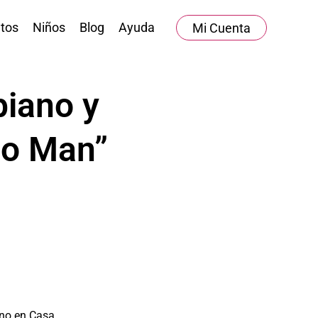
tos
Niños
Blog
Ayuda
Mi Cuenta
piano y
no Man”