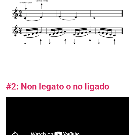
#2: Non legato o no ligado